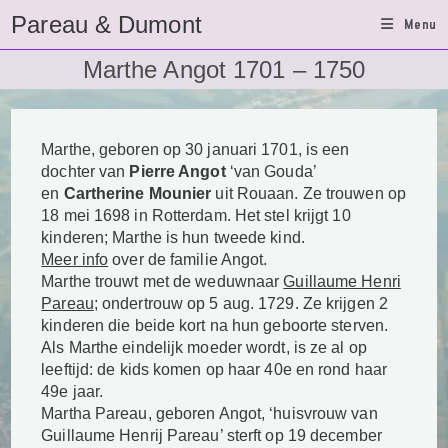
Ga
Pareau & Dumont
Menu
naar
inhoud
Marthe Angot 1701 – 1750
Marthe, geboren op 30 januari 1701, is een
dochter van
Pierre Angot
‘van Gouda’
en
Cartherine Mounier
uit Rouaan. Ze trouwen op
18 mei 1698 in Rotterdam. Het stel krijgt
10
kinderen; Marthe is hun tweede kind.
Meer info
over de familie Angot.
Marthe trouwt met de weduwnaar
Guillaume Henri
Pareau
; ondertrouw op 5 aug. 1729. Ze krijgen 2
kinderen die beide kort na hun geboorte sterven.
Als Marthe eindelijk moeder wordt, is ze al op
leeftijd: de kids komen op haar 40e en rond haar
49e jaar.
Martha Pareau, geboren Angot, ‘huisvrouw van
Guillaume Henrij Pareau’ sterft op 19 december