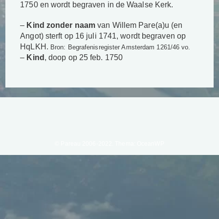
1750 en wordt begraven in de Waalse Kerk.
–
Kind zonder naam
van Willem Pare(a)u (en
Angot) sterft op 16 juli 1741, wordt begraven op
HqLKH.
Bron: Begrafenisregister Amsterdam 1261/46 vo.
–
Kind
, doop op 25 feb. 1750
© Pareau 2006-2022. Thema: OceanWP