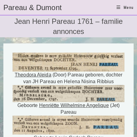
Ga
Pareau & Dumont
Menu
naar
inhoud
Jean Henri Pareau 1761 – familie
annonces
Theodora Aleida
(Door) Pareau geboren, dochter
van JH Pareau en Helena Nisina Ribbius
Geboorte
Henriëtte Wilhelmine Angelique
(Jet)
Pareau