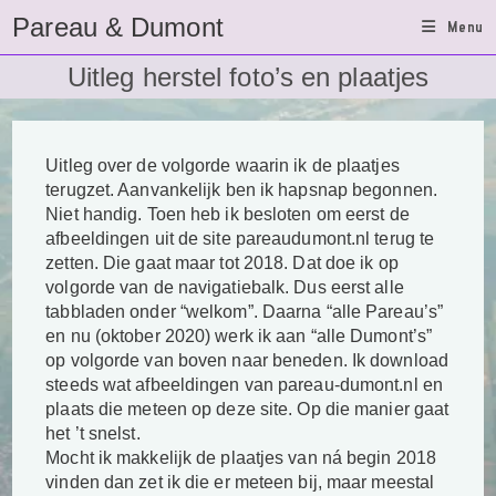
Ga
Pareau & Dumont
Menu
naar
inhoud
Uitleg herstel foto’s en plaatjes
Uitleg over de volgorde waarin ik de plaatjes
terugzet. Aanvankelijk ben ik hapsnap begonnen.
Niet handig. Toen heb ik besloten om eerst de
afbeeldingen uit de site pareaudumont.nl terug te
zetten. Die gaat maar tot 2018. Dat doe ik op
volgorde van de navigatiebalk. Dus eerst alle
tabbladen onder “welkom”. Daarna “alle Pareau’s”
en nu (oktober 2020) werk ik aan “alle Dumont’s”
op volgorde van boven naar beneden. Ik download
steeds wat afbeeldingen van pareau-dumont.nl en
plaats die meteen op deze site. Op die manier gaat
het ’t snelst.
Mocht ik makkelijk de plaatjes van ná begin 2018
vinden dan zet ik die er meteen bij, maar meestal