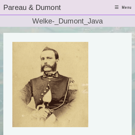
Ga
Pareau & Dumont
Menu
naar
inhoud
Welke-_Dumont_Java