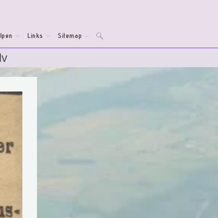
lpen
Links
Sitemap
Toggle
dv
website
zoeken