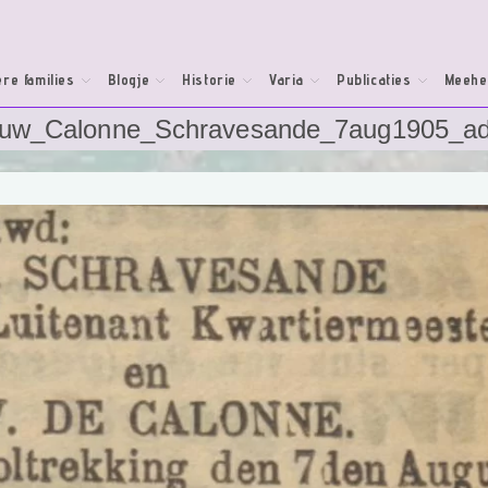
re families
Blogje
Historie
Varia
Publicaties
Meehe
uw_Calonne_Schravesande_7aug1905_a