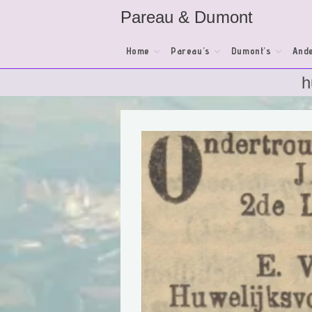
Ga
Pareau & Dumont
naar
inhoud
Home
Pareau’s
Dumont’s
Ande
h