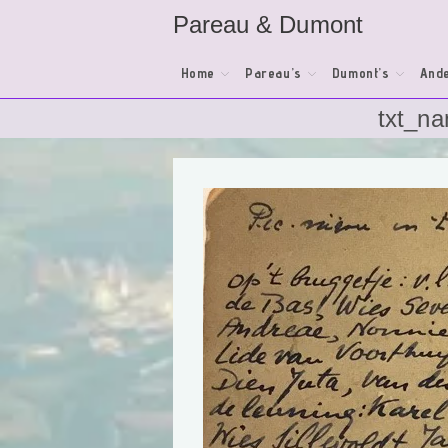
Ga
Pareau & Dumont
naar
inhoud
Home
Pareau’s
Dumont’s
Ande
txt_n