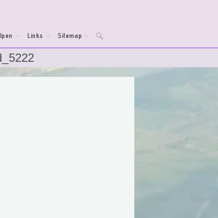
lpen
Links
Sitemap
Toggle
d_5222
website
zoeken