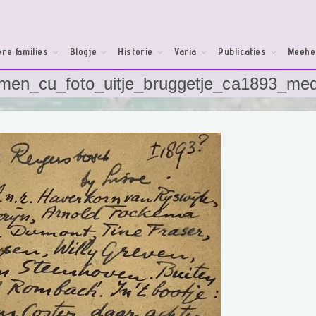
re families
Blogje
Historie
Varia
Publicaties
Meehe
amen_cu_foto_uitje_bruggetje_ca1893_me