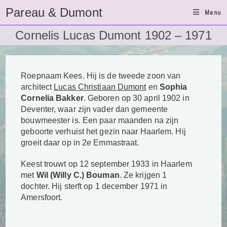
Ga
Pareau & Dumont
Menu
naar
inhoud
Cornelis Lucas Dumont 1902 – 1971
Roepnaam Kees. Hij is de tweede zoon van
architect
Lucas Christiaan Dumont
en
Sophia
Cornelia Bakker
. Geboren op 30 april 1902 in
Deventer, waar zijn vader dan gemeente
bouwmeester is.
Een paar maanden na zijn
geboorte verhuist het gezin naar Haarlem. Hij
groeit daar op in 2e Emmastraat.
Keest trouwt op 12 september 1933 in Haarlem
met
Wil (Willy C.) Bouman
. Ze krijgen 1
dochter.
Hij sterft op 1 december 1971 in
Amersfoort.