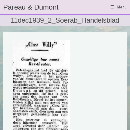
Ga
Pareau & Dumont
Menu
naar
inhoud
11dec1939_2_Soerab_Handelsblad