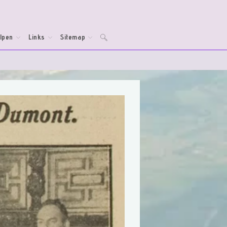
lpen
Links
Sitemap
Toggle
website
zoeken