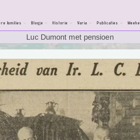
re families
Blogje
Historie
Varia
Publicaties
Meehe
Luc Dumont met pensioen