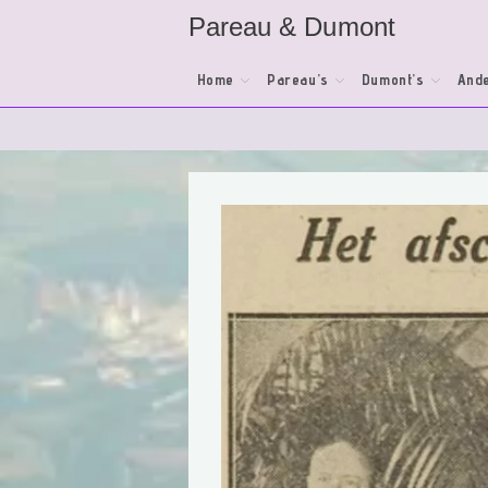
Ga
Pareau & Dumont
naar
inhoud
Home
Pareau’s
Dumont’s
Ande