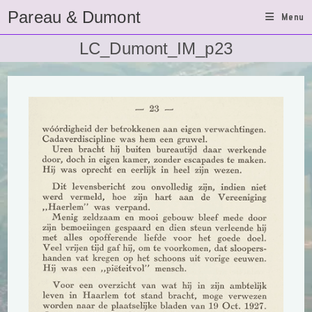
Ga
Pareau & Dumont
Menu
naar
inhoud
LC_Dumont_IM_p23