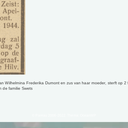
an Wilhelmina Frederika Dumont en zus van haar moeder, sterft op 2 f
n de familie Swets
© Pareau 2006-2022. Thema: OceanWP