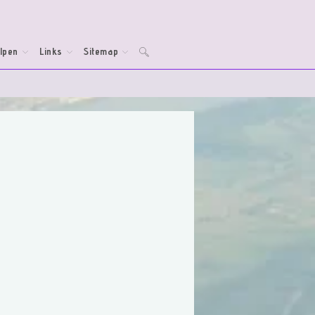
lpen
Links
Sitemap
Toggle
website
zoeken