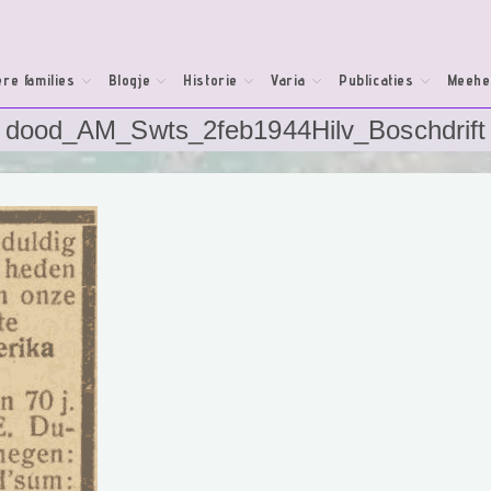
re families
Blogje
Historie
Varia
Publicaties
Meehe
dood_AM_Swts_2feb1944Hilv_Boschdrift