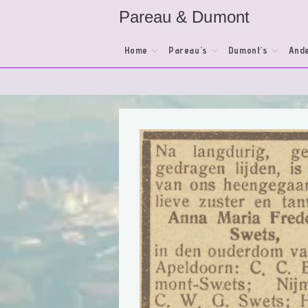
Ga
Pareau & Dumont
naar
inhoud
Home
Pareau’s
Dumont’s
Ande