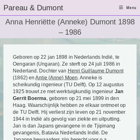
Ga
Pareau & Dumont
Menu
naar
inhoud
Anna Henriëtte (Anneke) Dumont 1898
– 1986
Geboren op 22 jan 1898 in Nederlands Indië, te
Oengaran (Ungaran). Ze sterft op 24 juli 1986 in
Nederland. Dochter van
Henri Guillaume Dumont
(1862) en
Antje (Anne) Moen
. Anneke
is
scheikundig ingenieur (TU Delft). Op 12 augustus
1925 trouwt ze met werktuigkundig ingenieur
Jan
Gerrit Boerma
, geboren op 21 mei 1899 in den
Haag. Waarschijnlijk hebben ze elkaar ontmoet op
de TU Delft. Hij verliest zijn leven op 21 november
1944 in Indië als gevolg van ziekte en uitputting.
Jan is dan Japans gevangene in de Tjipinang
gevangenis, Batavia Nederlands Indië. De
Japanse bewaarders zijn berecht voor o.a.