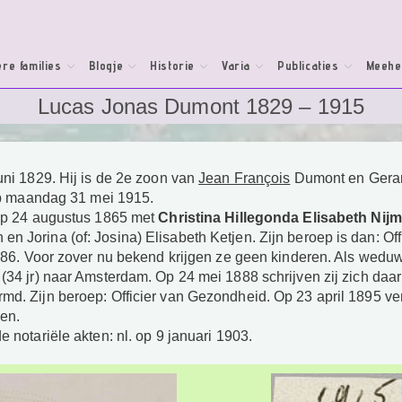
re families
Blogje
Historie
Varia
Publicaties
Meehe
Lucas Jonas Dumont 1829 – 1915
uni 1829. Hij is de 2e zoon van
Jean François
Dumont en Gerar
 op maandag 31 mei 1915.
 op 24 augustus 1865 met
Christina Hillegonda Elisabeth Nij
Jorina (of: Josina) Elisabeth Ketjen. Zijn beroep is dan: Offici
 1886. Voor zover nu bekend krijgen ze geen kinderen. Als wedu
(34 jr) naar Amsterdam.
Op 24 mei 1888 schrijven zij zich daar
rmd. Zijn beroep: Officier van Gezondheid. Op 23 april 1895 
ven.
e notariële akten: nl. op 9 januari 1903.