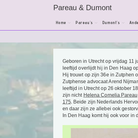
Ga
Pareau & Dumont
naar
inhoud
Home
Pareau’s
Dumont’s
Ande
Geboren in Utrecht op vrijdag 11 j
leeftijd overlijdt hij in Den Haag
Hij trouwt op zijn 36e in Zutphen
Zutphense advocaat Arend Nijman en 
leeftijd in Utrecht op 26 oktober
zijn nicht
Helena Cornelia Pareau
175
. Beide zijn Nederlands Hervo
en daar zijn ze allebei ook gestor
In Den Haag komt hij ook voor in d