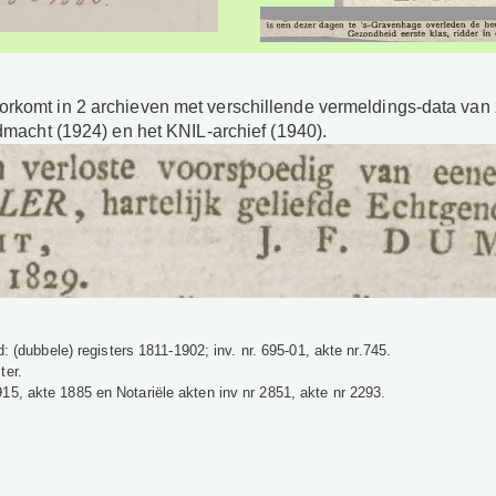
rkomt in 2 archieven met verschillende vermeldings-data van z
ndmacht (1924) en het KNIL-archief (1940).
: (dubbele) registers 1811-1902; inv. nr. 695-01, akte nr.745.
ter.
5, akte 1885 en Notariële akten inv nr 2851, akte nr 2293.