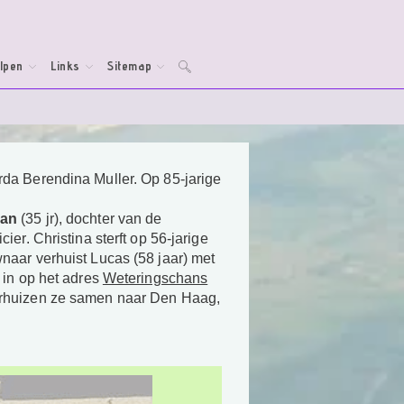
lpen
Links
Sitemap
Toggle
website
zoeken
da Berendina Muller. Op 85-jarige
man
(35 jr), dochter van de
er. Christina sterft op 56-jarige
wnaar verhuist Lucas (58 jaar) met
 in op het adres
Weteringschans
verhuizen ze samen naar Den Haag,