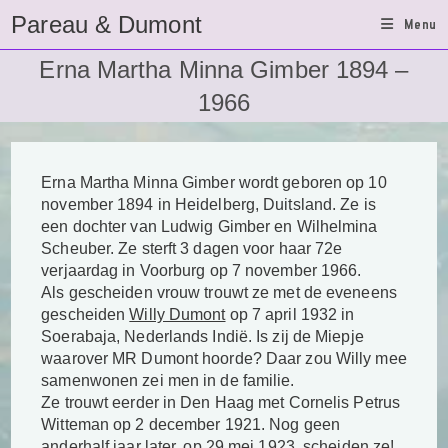
Ga
Pareau & Dumont
Menu
naar
inhoud
Erna Martha Minna Gimber 1894 –
1966
Erna Martha Minna Gimber wordt geboren op 10
november 1894 in Heidelberg, Duitsland. Ze is
een dochter van Ludwig Gimber en Wilhelmina
Scheuber. Ze sterft 3 dagen voor haar 72e
verjaardag in Voorburg op 7 november 1966.
Als gescheiden vrouw trouwt ze met de eveneens
gescheiden
Willy Dumont
op 7 april 1932 in
Soerabaja, Nederlands Indië. Is zij de Miepje
waarover MR Dumont hoorde? Daar zou Willy mee
samenwonen zei men in de familie.
Ze trouwt eerder in Den Haag met Cornelis Petrus
Witteman op 2 december 1921. Nog geen
anderhalf jaar later, op 29 mei 1923, scheiden ze!