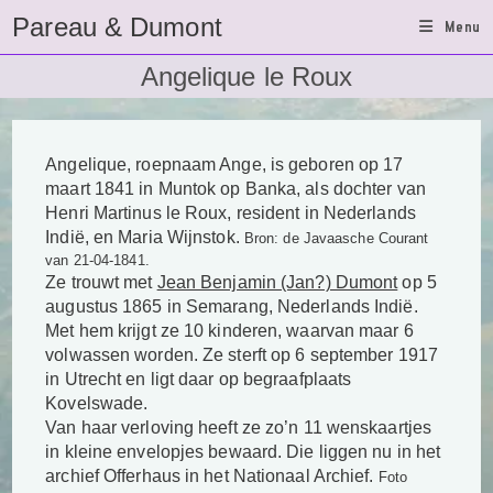
Ga
Pareau & Dumont
Menu
naar
inhoud
Angelique le Roux
Angelique, roepnaam Ange, is geboren op 17
maart 1841 in Muntok op Banka, als dochter van
Henri Martinus le Roux, resident in Nederlands
Indië, en Maria Wijnstok.
Bron: de Javaasche Courant
van 21-04-1841.
Ze trouwt met
Jean Benjamin (Jan?) Dumont
op 5
augustus 1865 in Semarang, Nederlands Indië.
Met hem krijgt ze 10 kinderen, waarvan maar 6
volwassen worden. Ze sterft op 6 september 1917
in Utrecht en ligt daar
op begraafplaats
Kovelswade.
Van haar verloving heeft ze zo’n 11 wenskaartjes
in kleine envelopjes bewaard. Die liggen nu in het
archief Offerhaus in het Nationaal Archief.
Foto