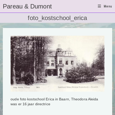
Ga
Pareau & Dumont
Menu
naar
inhoud
foto_kostschool_erica
oude foto kostschool Erica in Baarn, Theodora Aleida
was er 16 jaar directrice