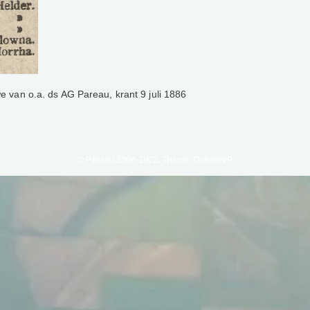
 van o.a. ds AG Pareau, krant 9 juli 1886
© Pareau 2006-2022. Thema: OceanWP