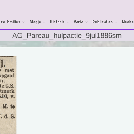
re families
Blogje
Historie
Varia
Publicaties
Meehe
AG_Pareau_hulpactie_9jul1886sm