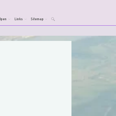
lpen
Links
Sitemap
Toggle
website
zoeken