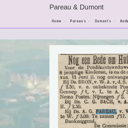
Ga
Pareau & Dumont
naar
inhoud
Home
Pareau’s
Dumont’s
Ande