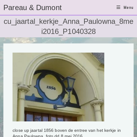
Ga
Pareau & Dumont
Menu
naar
inhoud
cu_jaartal_kerkje_Anna_Paulowna_8me
i2016_P1040328
close up jaartal 1856 boven de entree van het kerkje in
Anna Paulowna, foto dd 8 mei 2016