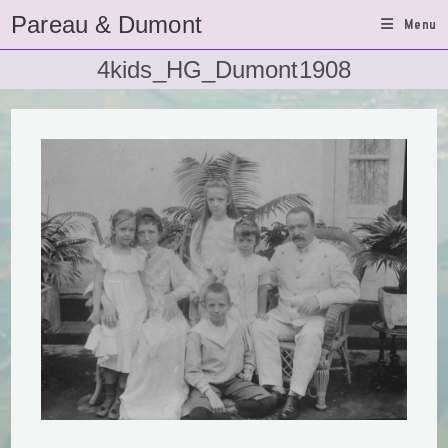
Ga
Pareau & Dumont
Menu
naar
inhoud
4kids_HG_Dumont1908